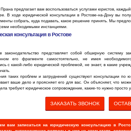
Прана предлагает вам воспользоваться услугами юристов, каждый
ее. В ходе юридической консультации в Ростове-на-Дону вы пол
ументы собрать, куда подавать, какое решение принять. Мы предл
всеми необходимыми инстанциями.
ская консультация в Ростове
ое законодательство представляет собой обширную систему зак
нном его фрагменте самостоятельно, не имея необходимого
ись с какой-либо юридической проблемой, не знает, в какие учреж
чать.
ия таких проблем и затруднений существуют консультации по ю
вает ваше дело и проясняет его для вас. Он объясняет, что мож
дела требуют юридическое сопровождение, какие-то нужно просто у
ЗАКАЗАТЬ ЗВОНОК
ОСТАВ
ем вам записаться на юридическую консультацию в Росто
задать интересующие вопросы и уже на этом этапе, совер