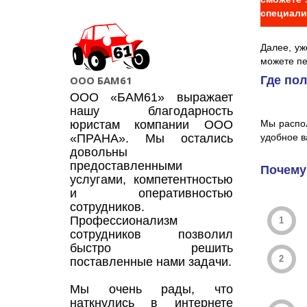
специали
Далее, уж
можете пе
Где по
ООО БАМ61
ООО «БАМ61» выражает
нашу благодарность
Мы распол
юристам компании ООО
удобное в
«ПРАНА». Мы остались
довольны
предоставленными
Почему
услугами, компетентностью
и оперативностью
сотрудников.
Профессионализм
сотрудников позволил
быстро решить
поставленные нами задачи.
Мы очень рады, что
наткнулись в интернете