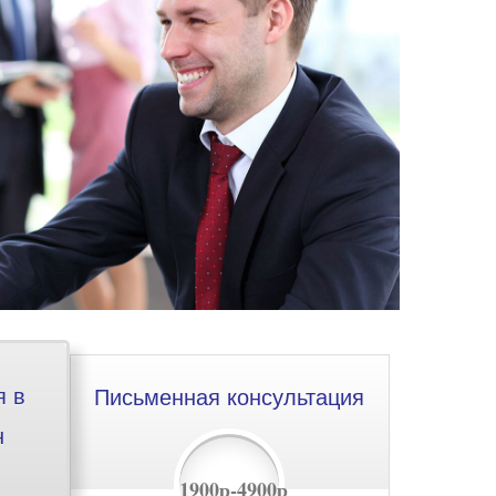
я в
Письменная консультация
н
1900р-4900р