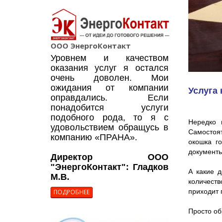
ООО ЭнергоКонтакт
Уровнем и качеством
оказания услуг я остался
очень доволен. Мои
ожидания от компании
Услуга
оправдались. Если
понадобится услуги
подобного рода, то я с
Нередко 
удовольствием обращусь в
Самостоят
компанию «ПРАНА».
окошка г
документы
Директор ООО
"ЭнергоКонтакт": Гладков
А какие д
М.В.
количеств
приходит 
ПОДРОБНЕЕ
Просто об