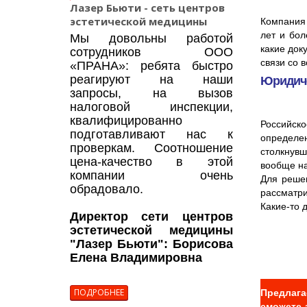
Лазер Бьюти - сеть центров
эстетической медицины
Компания 
лет и бол
Мы довольны работой
какие док
сотрудников ООО
связи со 
«ПРАНА»: ребята быстро
реагируют на наши
Юридиче
запросы, на вызов
налоговой инспекции,
квалифицированно
Российск
подготавливают нас к
определе
проверкам. Соотношение
столкнувш
цена-качество в этой
вообще на
компании очень
Для решен
обрадовало.
рассматри
Какие-то 
Директор сети центров
эстетической медицины
"Лазер Бьюти": Борисова
Елена Владимировна
ПОДРОБНЕЕ
Предлага
сможете 