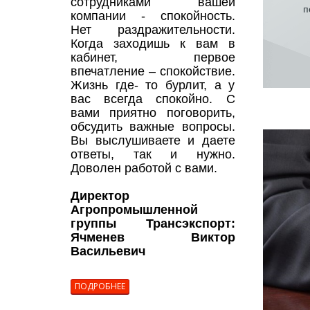
сотрудниками вашей
п
компании - спокойность.
Нет раздражительности.
Когда заходишь к вам в
кабинет, первое
впечатление – спокойствие.
Жизнь где- то бурлит, а у
вас всегда спокойно. С
вами приятно поговорить,
обсудить важные вопросы.
Вы выслушиваете и даете
ответы, так и нужно.
Доволен работой с вами.
Директор
Агропромышленной
группы Трансэкспорт:
Ячменев Виктор
Васильевич
ПОДРОБНЕЕ