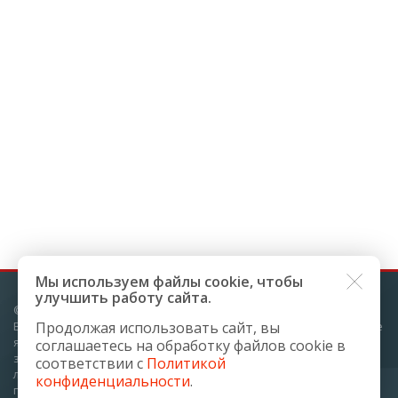
Мы используем файлы cookie, чтобы
улучшить работу сайта.
© 2010-2023 Компания ПРАНА
Все права защищены. Весь материал, представленный на сайте
Продолжая использовать сайт, вы
является авторским и охраняется законодательством РФ о
соглашаетесь на обработку файлов cookie в
защите интеллектуальных прав. Воспроизведение текста или
соответствии с
Политикой
любой его части воспрещается без письменного разрешения
конфиденциальности
.
правообладателя. Любые попытки нарушения закона будут