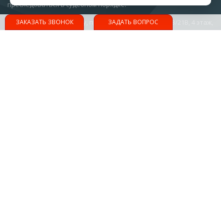
преследоваться в судебном порядке.
344113, г. Ростов-на-Дону, проспект Космонавтов 32В/21В, 4 этаж,
ЗАКАЗАТЬ ЗВОНОК
ЗАДАТЬ ВОПРОС
офис 48
Юридический вестник
Политика конфиденциальности
Политика персональных данных
Контакты
prana@oooprana.ru
8 (800) 302-60-61
oooprana.ru